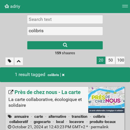
adriy
Tag cloud
Picture wall
Daily
RSS Feed
Logi
159
shaares
20
50
100
1 result tagged
colibris
Près de chez nous - La carte
La carte collaborative, écologique et
solidaire
annuaire
·
carte
·
alternative
·
transition
·
colibris
·
collaboratif
·
gogocarto
·
local
·
locavore
·
produits-locaux
October 21, 2024 at 12:43:23 PM GMT+2 * ·
permalink