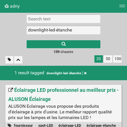
adriy
Tag cloud
Picture wall
Daily
RSS Feed
Logi
159
shaares
20
50
100
1 result tagged
downlight-led-étanche
Éclairage LED professionnel au meilleur prix -
ALUSON Éclairage
ALUSON Eclairage vous propose des produits
d'éclairage à prix d'usine. Le meilleur rapport qualité
prix sur les lampes et les luminaires LED !
fournisseur
·
spot-LED
·
éclairage-LED
·
éclairage-étanche
·