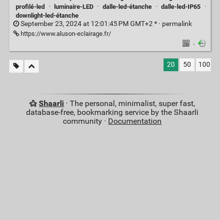
profilé-led
·
luminaire-LED
·
dalle-led-étanche
·
dalle-led-IP65
·
downlight-led-étanche
September 23, 2024 at 12:01:45 PM GMT+2 * ·
permalink
https://www.aluson-eclairage.fr/
·
20
50
100
Shaarli
· The personal, minimalist, super fast,
database-free, bookmarking service by the Shaarli
community ·
Documentation