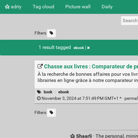
adriy
Tag cloud
Picture wall
Daily
Filters
1 result tagged
ebook
Chasse aux livres : Comparateur de pr
À la recherche de bonnes affaires pour vos liv
librairies en ligne grâce à notre comparateur 
book
·
ebook
November 3, 2024 at 7:51:49 PM GMT+1 * ·
permal
Filters
Shaarli
· The personal, minim