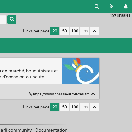
159
shaares
Links per page
20
50
100
s de marché, bouquinistes et
s d'occasion ou neufs.
https://www.chasse-aux-livres.fr/
Links per page
20
50
100
aarli community ·
Documentation