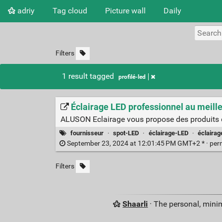
adriy
Tag cloud
Picture wall
Daily
Filters
1 result tagged
profilé-led
Éclairage LED professionnel au meill
ALUSON Eclairage vous propose des produits d'é
fournisseur
·
spot-LED
·
éclairage-LED
·
éclairag
September 23, 2024 at 12:01:45 PM GMT+2 * ·
per
Filters
Shaarli
· The personal, minim