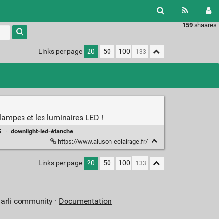
159
shaares
Links per page
20
50
100
 lampes et les luminaires LED !
5
·
downlight-led-étanche
https://www.aluson-eclairage.fr/
Links per page
20
50
100
aarli community ·
Documentation