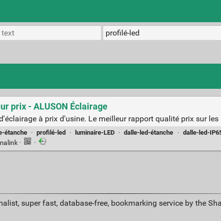
eur prix - ALUSON Éclairage
clairage à prix d'usine. Le meilleur rapport qualité prix sur les
e-étanche
·
profilé-led
·
luminaire-LED
·
dalle-led-étanche
·
dalle-led-IP6
malink
·
·
alist, super fast, database-free, bookmarking service by the Sh